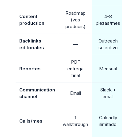
Roadmap
Content
4-8
(vos
production
piezas/mes
pi
producís)
Backlinks
Outreach
—
editoriales
selectivo
o
PDF
Qu
Reportes
entrega
Mensual
e
final
Communication
Slack +
Slac
Email
channel
email
+ 
C
1
Calendly
il
Calls/mes
walkthrough
ilimitado
ex