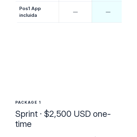
Pos1 App
—
—
incluida
do
PACKAGE 1
Sprint · $2,500 USD one-
time