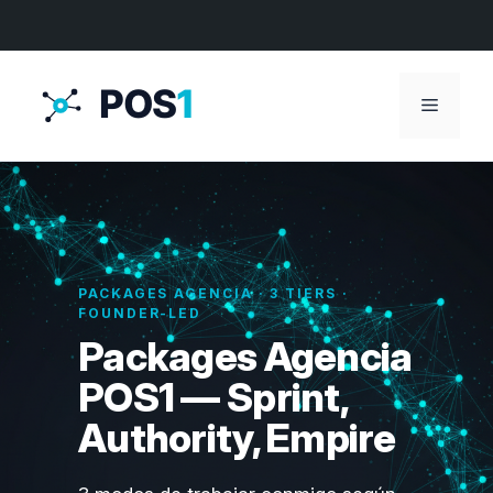
Menú
PACKAGES AGENCIA · 3 TIERS ·
FOUNDER-LED
Packages Agencia
POS1 — Sprint,
Authority, Empire