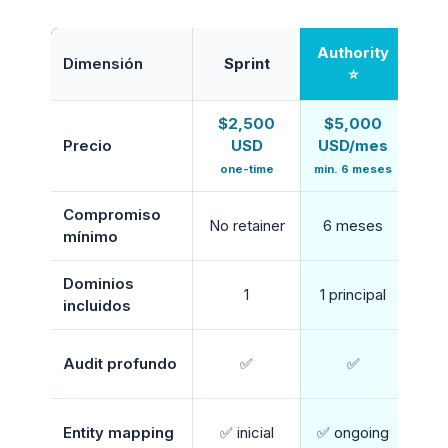
Authority
Dimensión
Sprint
⭐
$2,500
$5,000
$
Precio
USD
USD/mes
U
one-time
min. 6 meses
min
Compromiso
No retainer
6 meses
1
mínimo
Dominios
1
1 principal
H
incluidos
Audit profundo
✅
✅
com
✅ 
Entity mapping
✅ inicial
✅ ongoing
mul