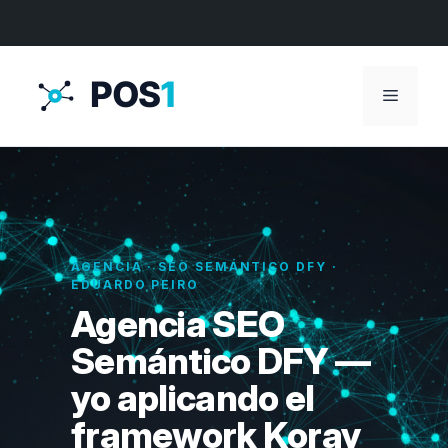
Menú
AGENCIA · SEO SEMÁNTICO DFY ·
EDUARDO PEIRO
Agencia SEO
Semántico DFY —
yo aplicando el
framework Koray