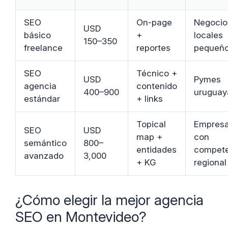
SEO
On-page
Negocio
USD
básico
+
locales
150–350
freelance
reportes
pequeñ
SEO
Técnico +
USD
Pymes
agencia
contenido
400–900
uruguay
estándar
+ links
Topical
Empres
SEO
USD
map +
con
semántico
800–
entidades
compete
avanzado
3,000
+ KG
regional
¿Cómo elegir la mejor agencia
SEO en Montevideo?