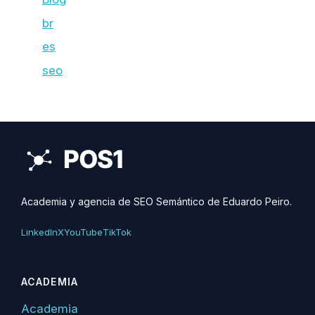
br
es
seo
Academia y agencia de SEO Semántico de Eduardo Peiro.
LinkedIn
X
YouTube
TikTok
ACADEMIA
Academia