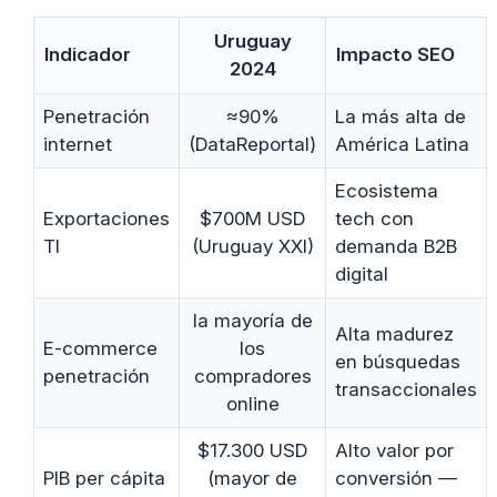
Uruguay
Indicador
Impacto SEO
2024
Penetración
≈90%
La más alta de
internet
(DataReportal)
América Latina
Ecosistema
Exportaciones
$700M USD
tech con
TI
(Uruguay XXI)
demanda B2B
digital
la mayoría de
Alta madurez
E-commerce
los
en búsquedas
penetración
compradores
transaccionales
online
$17.300 USD
Alto valor por
PIB per cápita
(mayor de
conversión —