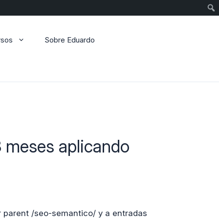
Sear
rsos
Sobre Eduardo
3 meses aplicando
r parent /seo-semantico/ y a entradas