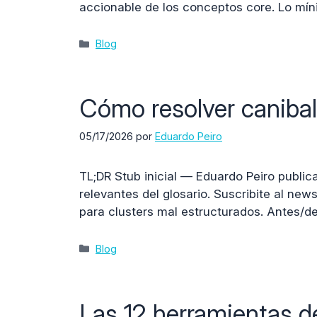
accionable de los conceptos core. Lo mí
Categorías
Blog
Cómo resolver canibali
05/17/2026
por
Eduardo Peiro
TL;DR Stub inicial — Eduardo Peiro public
relevantes del glosario. Suscribite al new
para clusters mal estructurados. Antes/de
Categorías
Blog
Las 12 herramientas 