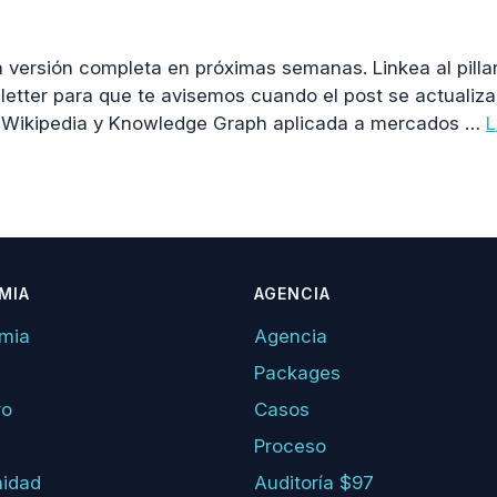
a versión completa en próximas semanas. Linkea al pilla
sletter para que te avisemos cuando el post se actualiza
e Wikipedia y Knowledge Graph aplicada a mercados …
L
MIA
AGENCIA
mia
Agencia
Packages
ro
Casos
Proceso
idad
Auditoría $97