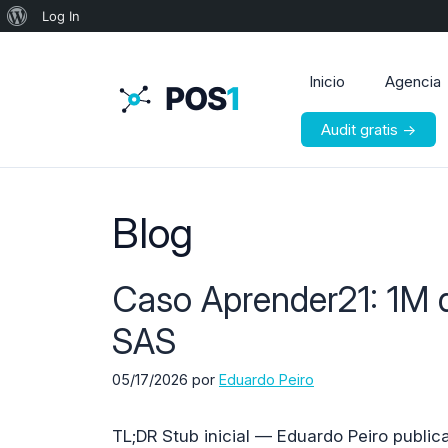
Acerca
Log In
de
WordPress
Inicio
Agencia
Audit gratis →
Blog
Caso Aprender21: 1M 
SAS
05/17/2026
por
Eduardo Peiro
TL;DR Stub inicial — Eduardo Peiro public