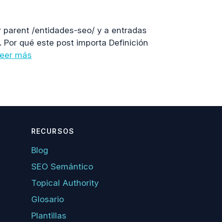
r parent /entidades-seo/ y a entradas
. Por qué este post importa Definición
eer más
RECURSOS
Blog
SEO Semántico
Topical Authority
Glosario
Plantillas