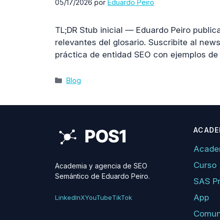
05/17/2026
por
Eduardo Peiro
TL;DR Stub inicial — Eduardo Peiro public
relevantes del glosario. Suscribite al new
práctica de entidad SEO con ejemplos d
Categorías
Blog
ACADE
Acade
Curso
Academia y agencia de SEO
Semántico de Eduardo Peiro.
SAS P
App
LinkedIn
X
YouTube
TikTok
Comun