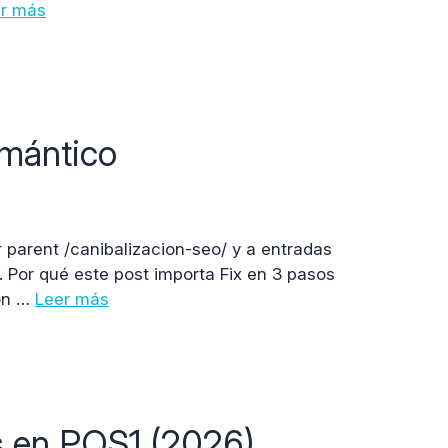
r más
emántico
r parent /canibalizacion-seo/ y a entradas
. Por qué este post importa Fix en 3 pasos
ión …
Leer más
s en POS1 (2026)