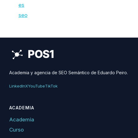
es
seo
Academia y agencia de SEO Semántico de Eduardo Peiro.
LinkedIn
X
YouTube
TikTok
ACADEMIA
Academia
Curso