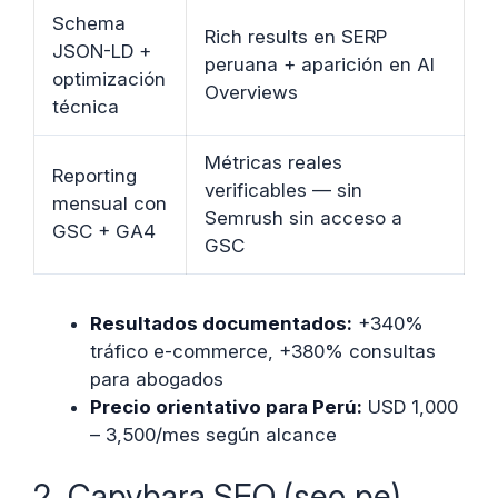
Schema
Rich results en SERP
JSON-LD +
peruana + aparición en AI
optimización
Overviews
técnica
Métricas reales
Reporting
verificables — sin
mensual con
Semrush sin acceso a
GSC + GA4
GSC
Resultados documentados:
+340%
tráfico e-commerce, +380% consultas
para abogados
Precio orientativo para Perú:
USD 1,000
– 3,500/mes según alcance
2. Capybara SEO (seo.pe)