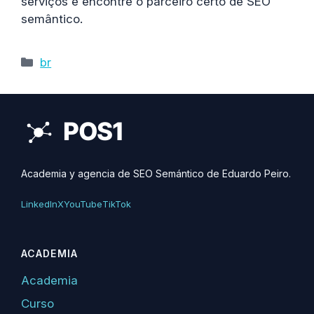
serviços e encontre o parceiro certo de SEO
semântico.
Categorías
br
Academia y agencia de SEO Semántico de Eduardo Peiro.
LinkedIn
X
YouTube
TikTok
ACADEMIA
Academia
Curso