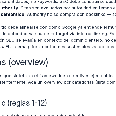
sa entidades, no keywords. SEO debe construirse desde
uthority.
Sites son evaluados por autoridad en temas es
 semántico.
Authority no se compra con backlinks — s
itio debe alinearse con cómo Google ya entiende el mund
 de autoridad va source → target via internal linking. Est
n SEO se evalúa en contexto del dominio entero, no de l
s.
El sistema prioriza outcomes sostenibles vs tácticas
as (overview)
as que sintetizan el framework en directives ejecutabl
tentemente. Acá un overview por categorías (lista comp
c (reglas 1-12)
al del nicho antes de producir contenido.