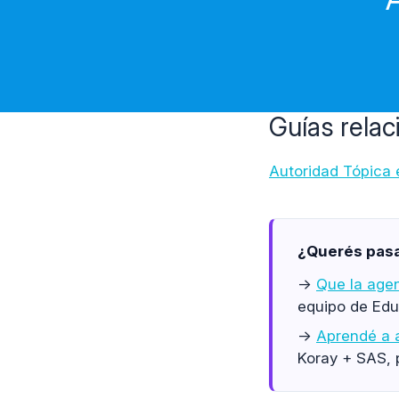
Guías rela
Autoridad Tópica
¿Querés pasar
→
Que la age
equipo de Edu
→
Aprendé a a
Koray + SAS, 