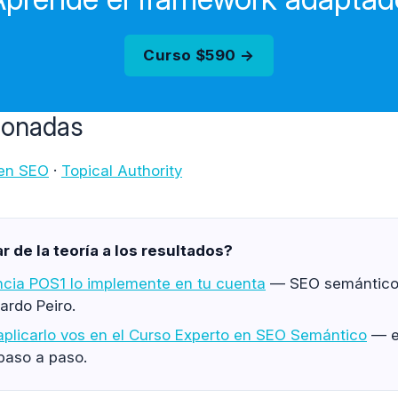
Curso $590 →
cionadas
 en SEO
·
Topical Authority
 de la teoría a los resultados?
ncia POS1 lo implemente en tu cuenta
— SEO semántico 
ardo Peiro.
plicarlo vos en el Curso Experto en SEO Semántico
— e
paso a paso.