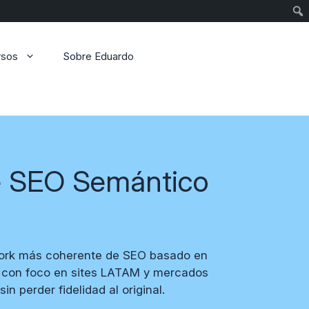
Sear
rsos
Sobre Eduardo
de SEO Semántico
work más coherente de SEO basado en
ol con foco en sites LATAM y mercados
in perder fidelidad al original.