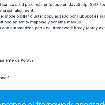
écnico solid pero más enfocado en JavaScript SEO, tec
 graph alignment.
el modelo pillar-cluster popularizado por HubSpot es s
rofundo en entity mapping y schema markup.
 que automatizan parte del framework Koray (entity extra
tamente de Koray?
onal?
Aprendé el framework adaptad