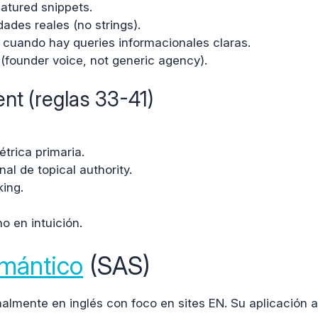
atured snippets.
des reales (no strings).
uando hay queries informacionales claras.
 (founder voice, not generic agency).
t (reglas 33-41)
trica primaria.
l de topical authority.
ing.
o en intuición.
mántico
(SAS)
nalmente en inglés con foco en sites EN. Su aplicación a