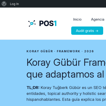
Acerca
Log In
de
WordPress
Inicio
Agencia
Audit gratis →
KORAY GÜBÜR · FRAMEWORK · 2026
Koray Gübür Fram
que adaptamos al
TL;DR:
Koray Tuğberk Gübür es un SEO té
entidades, topical authority y holistic 
hispanohablantes. Esta guía explica los pri