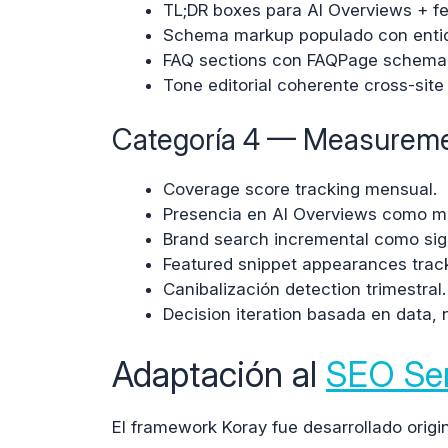
TL;DR boxes para AI Overviews + fe
Schema markup populado con entida
FAQ sections con FAQPage schema c
Tone editorial coherente cross-site
Categoría 4 — Measuremen
Coverage score tracking mensual.
Presencia en AI Overviews como mé
Brand search incremental como signa
Featured snippet appearances track
Canibalización detection trimestral.
Decision iteration basada en data, n
Adaptación al
SEO Se
El framework Koray fue desarrollado origi