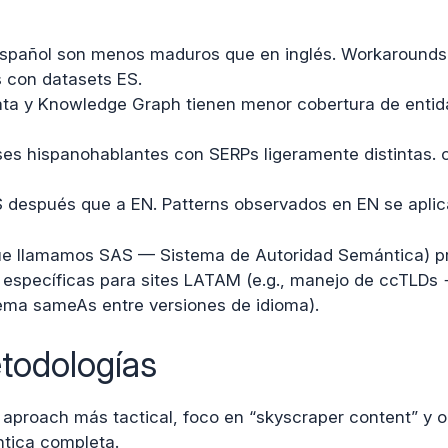
spañol son menos maduros que en inglés. Workarounds
s con datasets ES.
ta y Knowledge Graph tienen menor cobertura de enti
es hispanohablantes con SERPs ligeramente distintas. 
 después que a EN. Patterns observados en EN se aplica
e llamamos SAS — Sistema de Autoridad Semántica) pres
s específicas para sites LATAM (e.g., manejo de ccTLDs +
ema sameAs entre versiones de idioma).
etodologías
aproach más tactical, foco en “skyscraper content” y o
ntica completa.