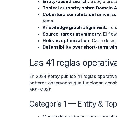
Entity-based search.
Google proce
Topical authority sobre Domain A
Cobertura completa del universo
tema.
Knowledge graph alignment.
Tu s
Source-target asymmetry.
El flow
Holistic optimization.
Cada decisió
Defensibility over short-term win
Las 41 reglas operativ
En 2024 Koray publicó 41 reglas operativ
patterns observados que funcionan consis
M01-M02):
Categoría 1 — Entity & Topi
Mapeo de entidades core + peripher