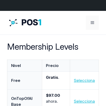
Menú
Membership Levels
Nivel
Precio
Acción
Gratis
.
Free
Selecciona
$97.00
OnTopOfAI
ahora.
Selecciona
Base