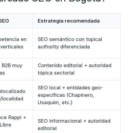
 SEO
Estrategia recomendada
petencia en
SEO semántico con topical
 verticales
authority diferenciada
 B2B muy
Contenido editorial + autoridad
as
tópica sectorial
SEO local + entidades geo-
olocalizado
específicas (Chapinero,
o/localidad
Usaquén, etc.)
ace Rappi +
SEO informacional + autoridad
Libre
editorial