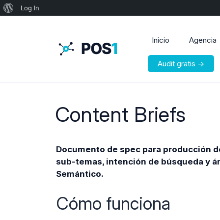
Acerca
Log In
de
WordPress
Inicio
Agencia
Audit gratis →
Content Briefs
Documento de spec para producción de 
sub-temas, intención de búsqueda y án
Semántico.
Cómo funciona