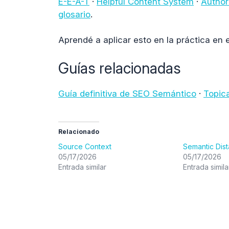
E-E-A-T
·
Helpful Content System
·
Author
glosario
.
Aprendé a aplicar esto en la práctica en 
Guías relacionadas
Guía definitiva de SEO Semántico
·
Topic
Relacionado
Source Context
Semantic Dis
05/17/2026
05/17/2026
Entrada similar
Entrada simila