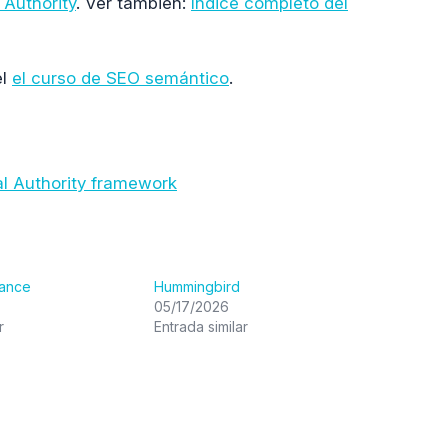
 Authority
. Ver también:
índice completo del
el
el curso de SEO semántico
.
al Authority framework
tance
Hummingbird
05/17/2026
r
Entrada similar