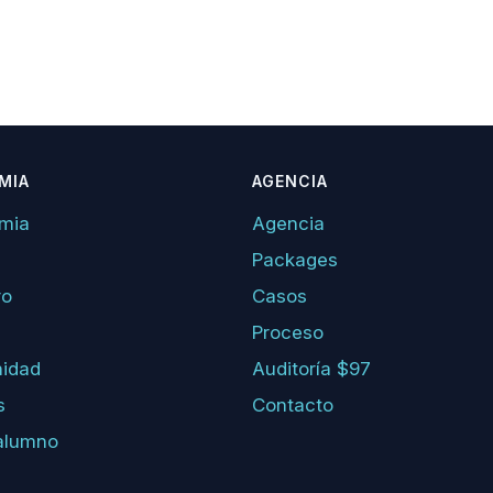
MIA
AGENCIA
mia
Agencia
Packages
ro
Casos
Proceso
idad
Auditoría $97
s
Contacto
alumno