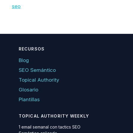
seo
RECURSOS
Blog
SEO Semántico
Topical Authority
Glosario
Plantillas
TOPICAL AUTHORITY WEEKLY
1 email semanal con tactics SEO