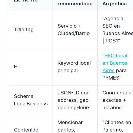
recomendada
Argentina
“Agencia
Servicio +
SEO en
Title tag
Ciudad/Barrio
Buenos Aire
| POS1”
“
SEO local
Keyword local
en Buenos
H1
principal
Aires
para
PYMES”
JSON-LD con
Coordenada
Schema
address, geo,
exactas +
LocalBusiness
openingHours
horarios
Mencionar
“Clientes en
Contenido
barrios,
Palermo,