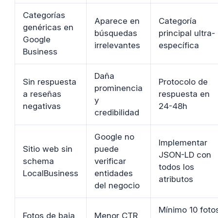
Categorías
Aparece en
Categoría
genéricas en
búsquedas
principal ultra-
Google
irrelevantes
específica
Business
Daña
Sin respuesta
Protocolo de
prominencia
a reseñas
respuesta en
y
negativas
24-48h
credibilidad
Google no
Implementar
Sitio web sin
puede
JSON-LD con
schema
verificar
todos los
LocalBusiness
entidades
atributos
del negocio
Mínimo 10 foto
Fotos de baja
Menor CTR