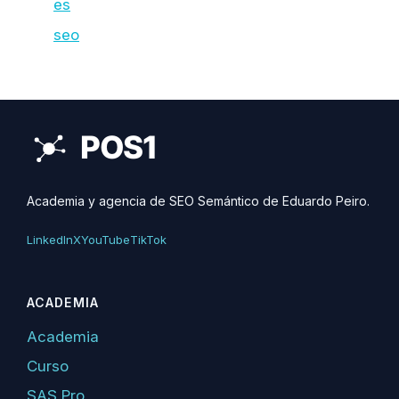
es
seo
Academia y agencia de SEO Semántico de Eduardo Peiro.
LinkedIn
X
YouTube
TikTok
ACADEMIA
Academia
Curso
SAS Pro