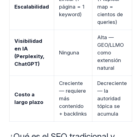
Escalabilidad
página = 1
map =
keyword)
cientos de
queries)
Alta —
Visibilidad
GEO/LLMO
en IA
Ninguna
como
(Perplexity,
extensión
ChatGPT)
natural
Creciente
Decreciente
— requiere
— la
Costo a
más
autoridad
largo plazo
contenido
tópica se
+ backlinks
acumula
¿Qué es el SEO tradicional y