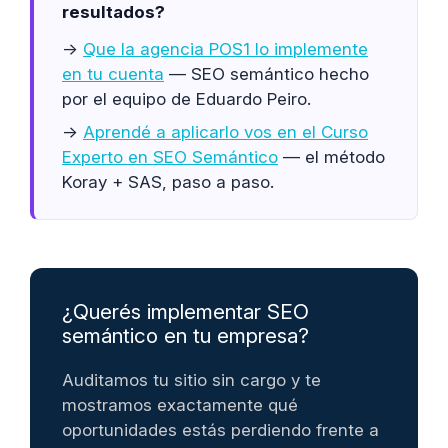
resultados?
→
Que la agencia POS1 lo implemente
en tu cuenta
— SEO semántico hecho
por el equipo de Eduardo Peiro.
→
Aprendé a aplicarlo vos en el Curso
Experto en SEO Semántico
— el método
Koray + SAS, paso a paso.
¿Querés implementar SEO
semántico en tu empresa?
Auditamos tu sitio sin cargo y te
mostramos exactamente qué
oportunidades estás perdiendo frente a