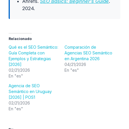
Ahrefs.
SEO Basics: Beginner's Guide
.
2024.
Relacionado
Qué es el SEO Semántico:
Comparación de
Guía Completa con
Agencias SEO Semántico
Ejemplos y Estrategias
en Argentina 2026
[2026]
04/21/2026
02/21/2026
En "es"
En "es"
Agencia de SEO
Semántico en Uruguay
[2026] | POS1
02/21/2026
En "es"
Categorías