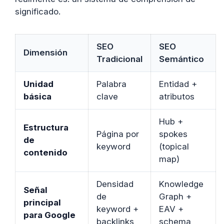
significado.
SEO
SEO
Dimensión
Tradicional
Semántico
Unidad
Palabra
Entidad +
básica
clave
atributos
Hub +
Estructura
Página por
spokes
de
keyword
(topical
contenido
map)
Densidad
Knowledge
Señal
de
Graph +
principal
keyword +
EAV +
para Google
backlinks
schema