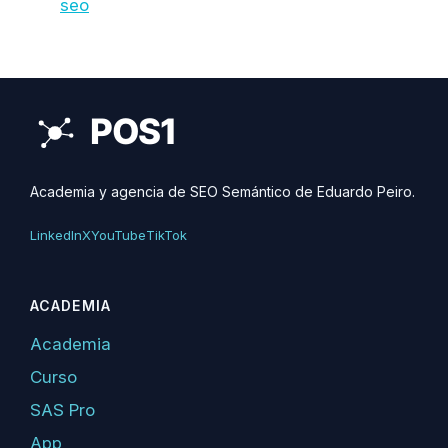
seo
Academia y agencia de SEO Semántico de Eduardo Peiro.
LinkedIn
X
YouTube
TikTok
ACADEMIA
Academia
Curso
SAS Pro
App