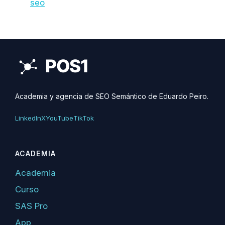
seo
Academia y agencia de SEO Semántico de Eduardo Peiro.
LinkedIn
X
YouTube
TikTok
ACADEMIA
Academia
Curso
SAS Pro
App