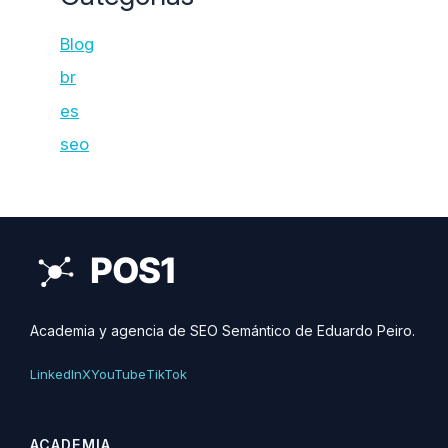
Blog
br
es
seo
Academia y agencia de SEO Semántico de Eduardo Peiro.
LinkedIn
X
YouTube
TikTok
ACADEMIA