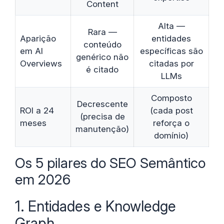
Content
Alta —
Rara —
Aparição
entidades
conteúdo
em AI
específicas são
genérico não
Overviews
citadas por
é citado
LLMs
Composto
Decrescente
ROI a 24
(cada post
(precisa de
meses
reforça o
manutenção)
domínio)
Os 5 pilares do SEO Semântico
em 2026
1. Entidades e Knowledge
Graph