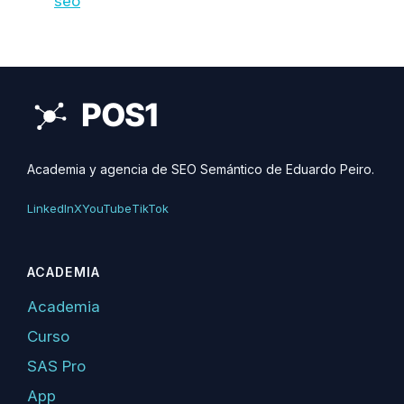
seo
Academia y agencia de SEO Semántico de Eduardo Peiro.
LinkedIn
X
YouTube
TikTok
ACADEMIA
Academia
Curso
SAS Pro
App