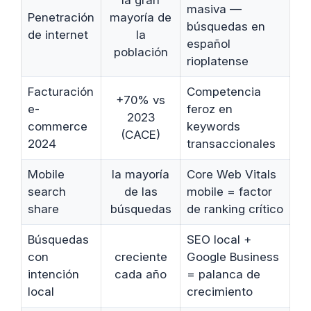
la gran
masiva —
Penetración
mayoría de
búsquedas en
de internet
la
español
población
rioplatense
Facturación
Competencia
+70% vs
e-
feroz en
2023
commerce
keywords
(CACE)
2024
transaccionales
Mobile
la mayoría
Core Web Vitals
search
de las
mobile = factor
share
búsquedas
de ranking crítico
Búsquedas
SEO local +
con
creciente
Google Business
intención
cada año
= palanca de
local
crecimiento