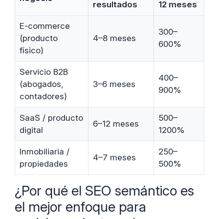
resultados
12 meses
E-commerce
300–
(producto
4–8 meses
600%
físico)
Servicio B2B
400–
(abogados,
3–6 meses
900%
contadores)
SaaS / producto
500–
6–12 meses
digital
1200%
Inmobiliaria /
250–
4–7 meses
propiedades
500%
¿Por qué el SEO semántico es
el mejor enfoque para