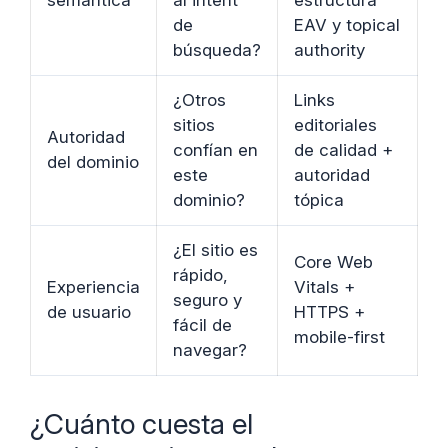
semántica
al intent
estructura
de
EAV y topical
búsqueda?
authority
¿Otros
Links
sitios
editoriales
Autoridad
confían en
de calidad +
del dominio
este
autoridad
dominio?
tópica
¿El sitio es
Core Web
rápido,
Experiencia
Vitals +
seguro y
de usuario
HTTPS +
fácil de
mobile-first
navegar?
¿Cuánto cuesta el