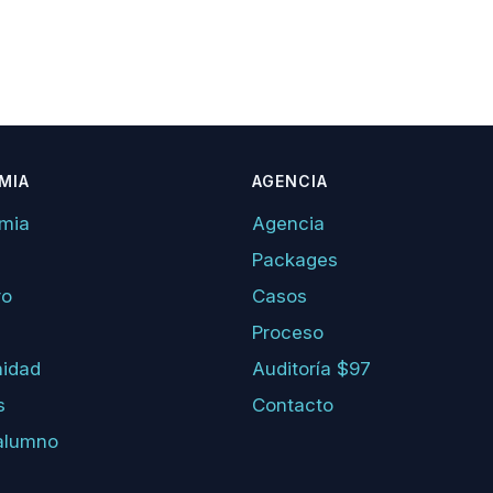
MIA
AGENCIA
mia
Agencia
Packages
ro
Casos
Proceso
idad
Auditoría $97
s
Contacto
alumno