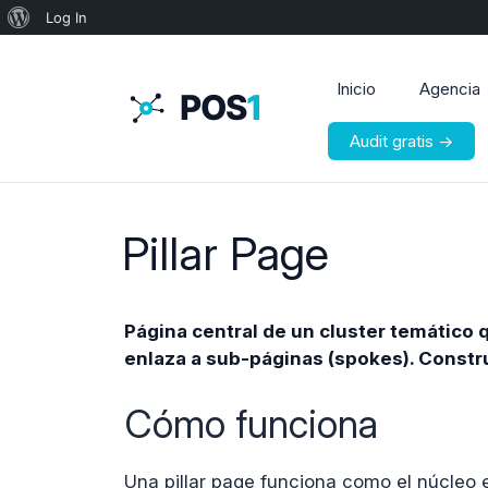
Acerca
Log In
de
WordPress
Inicio
Agencia
Audit gratis →
Pillar Page
Página central de un cluster temático q
enlaza a sub-páginas (spokes). Constr
Cómo funciona
Una pillar page funciona como el núcleo 