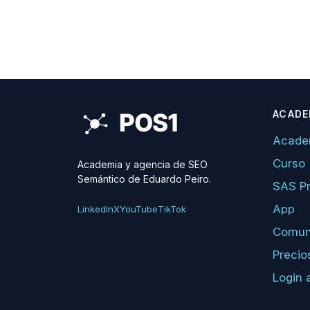
ACADE
Acade
Curso
Academia y agencia de SEO
Semántico de Eduardo Peiro.
SAS P
App
LinkedIn
X
YouTube
TikTok
Comun
Precio
Login 