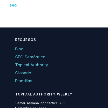
seo
RECURSOS
Blog
SEO Semántico
Topical Authority
Glosario
Plantillas
TOPICAL AUTHORITY WEEKLY
1 email semanal con tactics SEO