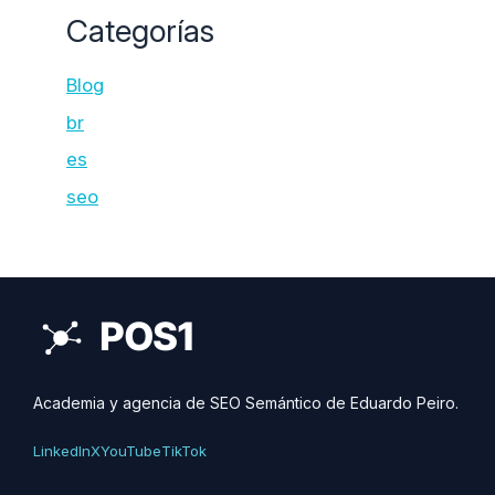
Categorías
Blog
br
es
seo
Academia y agencia de SEO Semántico de Eduardo Peiro.
LinkedIn
X
YouTube
TikTok